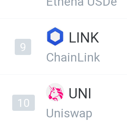
Ethena USDe
LINK
9
ChainLink
UNI
10
Uniswap