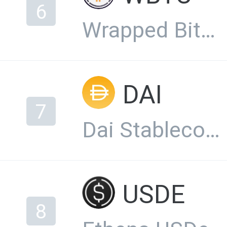
6
Wrapped Bitcoin
DAI
7
Dai Stablecoin
USDE
8