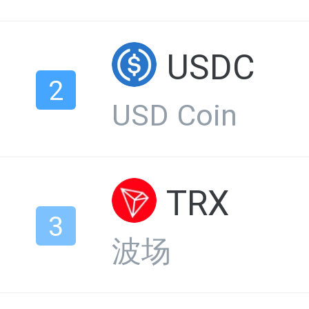
USDC
2
USD Coin
TRX
3
波场