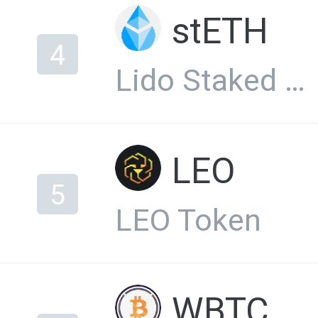
stETH
4
Lido Staked ETH
LEO
5
LEO Token
WBTC