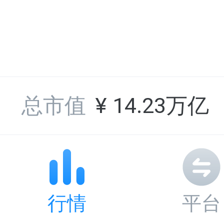
LDO
36
Lido DAO Token
总市值
¥
14.23万亿
BTT
37
BitTorrent (new)
行情
平台