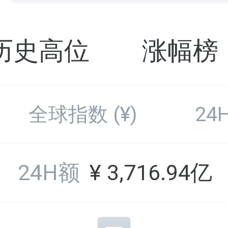
历史高位
涨幅榜
全球指数
(¥)
24
24H额
¥
3,716.94亿
0.020244
108