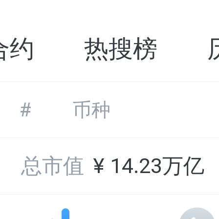
合约
热搜榜
#
币种
总市值
¥
14.23万亿
DEGO
1
Dego Finance