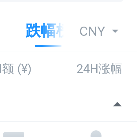
跌幅榜
成交
CNY
H额
(¥)
24H涨幅
56.96
-99.91%