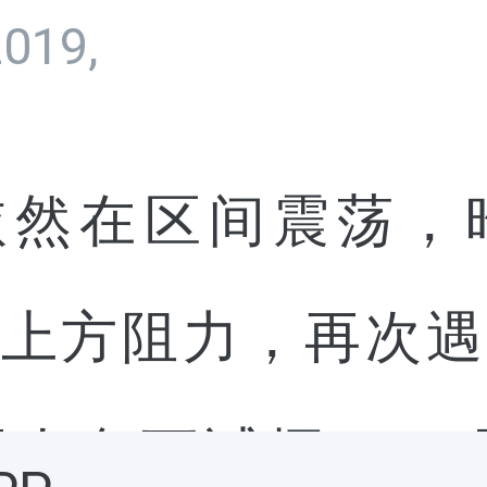
2019,
势依然在区间震荡，
破上方阻力，再次遇
次向下试探905