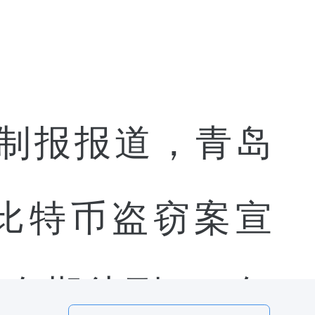
山东法制报报道，青岛
比特币盗窃案宣
期徒刑 10 年