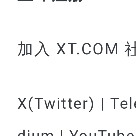
加入 XT.COM
X(Twitter) | Te
dium | YouTube