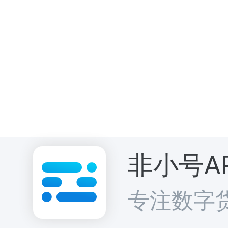
【Twitter】 htt
【Facebook】 h
comexchange/
非小号A
专注数字