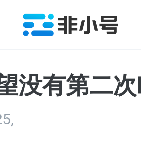
望没有第二次H
5,