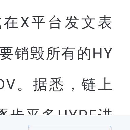
成在X平台发文表
要销毁所有的HY
DV。据悉，链上
步平多HYPE进