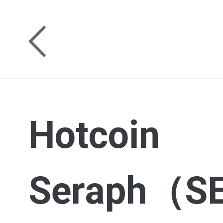
Hot
Seraph（