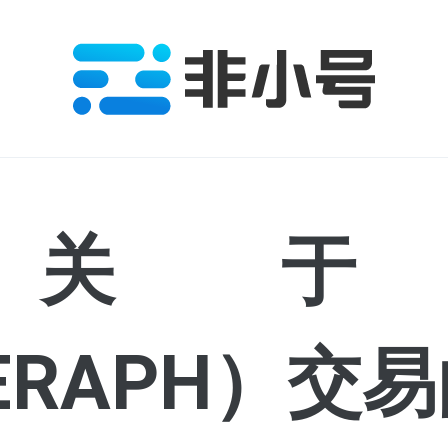
coin
SERAPH）交