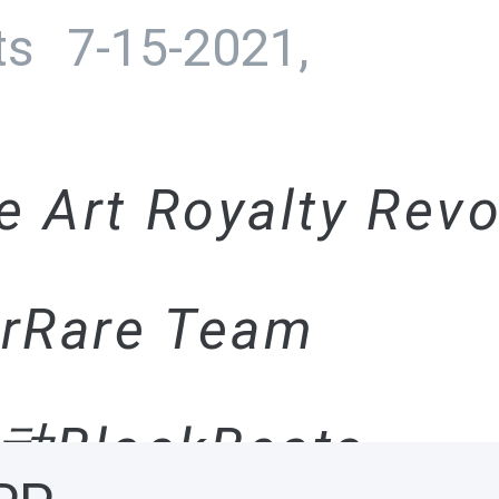
ts
7-15-2021,
t Royalty Revo
are Team
BlockBeats