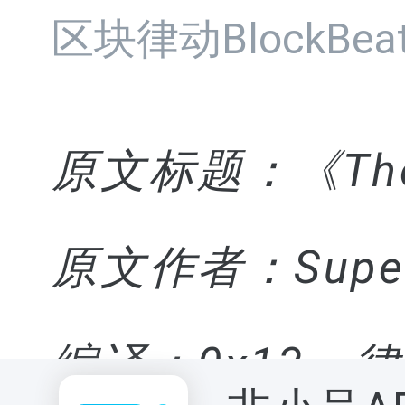
区块律动BlockBea
原文标题：《The Ar
原文作者：SuperR
编译：0x13，律动