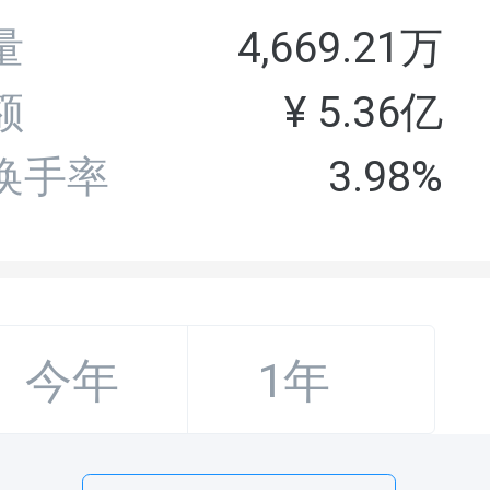
量
4,669.21万
额
¥
5.36亿
H换手率
3.98%
今年
1年